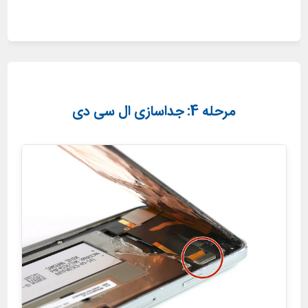
مرحله 4: جداسازی ال سی دی