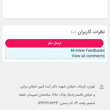
نظرات کاربران
(0)
ارسال نظر
Inline Feedbacks
View all comments
تهران، نارمک، خیابان شهید دکتر آیت (بین خیابان براتی
و خیابان قاسم زاده)، پلاک ۳۵۰، ساختمان اسپیدار، طبقه
ششم، واحد 19، کد پستی: 1646668634