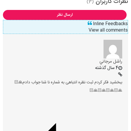
نظرات کاربران
(3)
ارسال نظر
Inline Feedbacks
View all comments
راشل مرجاني
4 سال گذشته
ببخشید فکر کردم ثبت نظره انتباهی به شماره نا شنا جواب دادم🙏🏻
🙏🏻🙏🏻🙏🏻🙏🏻