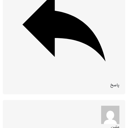
پاسخ
متین