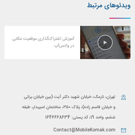
ویدئوهای مرتبط
آموزش اشتراک‌گذاری موقعیت مکانی
در واتس‌آپ
تهران، نارمک، خیابان شهید دکتر آیت (بین خیابان براتی
و خیابان قاسم زاده)، پلاک ۳۵۰، ساختمان اسپیدار، طبقه
ششم، واحد 19، کد پستی: 1646668634
Contact@MobileKomak.com