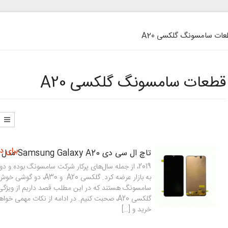
ات سامسونگ گلکسی A20
قطعات سامسونگ گلکسی A20
برای د
تاچ ال سی دی Samsung Galaxy A20 مدل SM-A205
به بازار عرضه کرد. گلکسی A20 و A30
سامسونگ هستند که در این مطلب قصد داریم از ویژگی‌
گلکسی A20، صحبت کنیم. در ادامه از نکات مهمی خ
خرید و […]