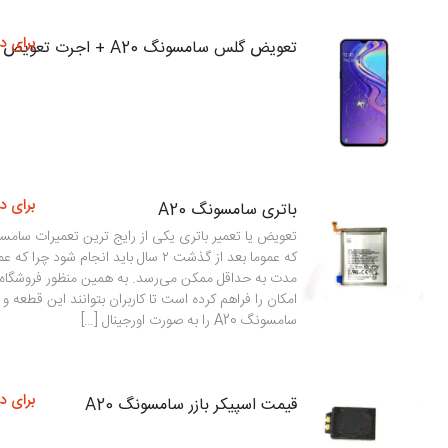
برای د
تعویض گلس سامسونگ A20 + اجرت تعویض
برای د
باتری سامسونگ A20
که عموما بعد از گذشت ۲ سال باید انجام شود چر
مدت به حداقل ممکن می‌رسد. به همین منظور فروشگاه 
امکان را فراهم کرده است تا کاربران بتوانند این قطعه و
سامسونگ A20 را به صورت اورجینال […]
برای د
قیمت اسپیکر بازر سامسونگ A20