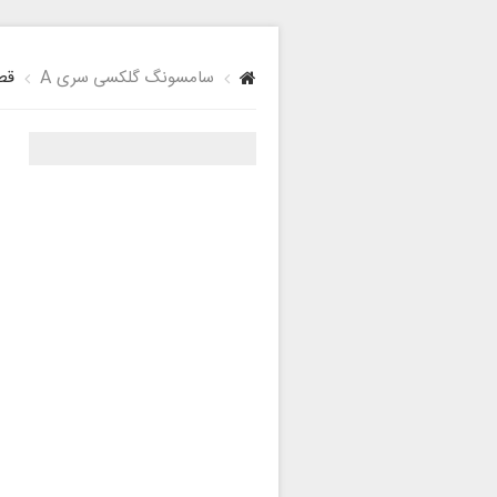
سامسونگ گلکسی سری A
قطع