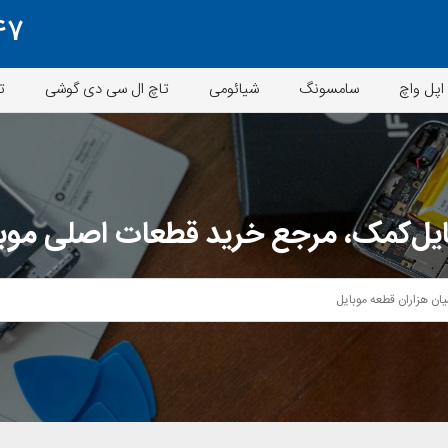
47
اپل واچ
سامسونگ
شیائومی
تاچ ال سی دی گوشی
ت
یل‌کمک، مرجع خرید قطعات اصلی موب