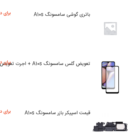
برای د
باتری گوشی سامسونگ A10s
برای د
تعویض گلس سامسونگ A10s + اجرت تعویض
برای د
قیمت اسپیکر بازر سامسونگ A10s