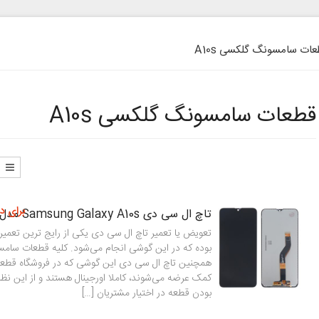
ات سامسونگ گلکسی A10s
قطعات سامسونگ گلکسی A10s
برای د
تاچ ال سی دی Samsung Galaxy A10s مدل SM-A107
همچنین تاچ ال سی دی این گوشی که در فروشگاه قطعا
کمک عرضه می‌شوند، کاملا اورجینال هستند و از این نظ
بودن قطعه در اختیار مشتریان […]