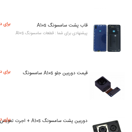
برای د
قاب پشت سامسونگ A10s
پیشنهادی برای شما : قطعات سامسونگ A10s
برای د
قیمت دوربین جلو A10s سامسونگ
برای د
دوربین پشت سامسونگ A10s + اجرت تعویض