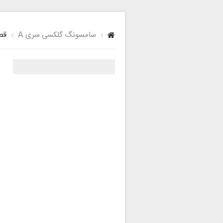
سامسونگ گلکسی سری A
قطع