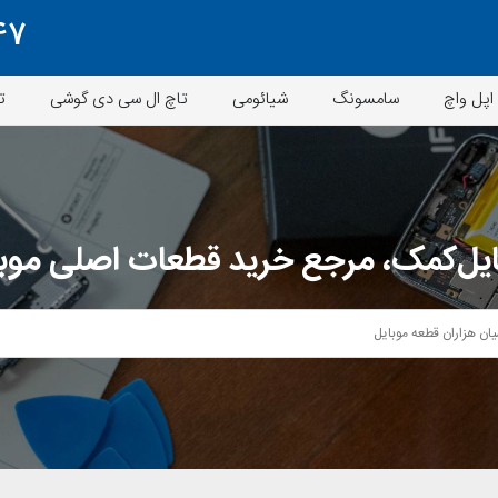
47
اپل واچ
سامسونگ
شیائومی
تاچ ال سی دی گوشی
ت
یل‌کمک، مرجع خرید قطعات اصلی موب