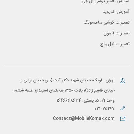
آموزش تعمیر گوشی ال جی
آموزش اندروید
تعمیرات گوشی سامسونگ
تعمیرات آیفون
تعمیرات اپل واچ
تهران، نارمک، خیابان شهید دکتر آیت (بین خیابان براتی و
خیابان قاسم زاده)، پلاک ۳۵۰، ساختمان اسپیدار، طبقه ششم،
واحد 19، کد پستی: 1646668634
۰۲۱-۷۵۱۴۷
Contact@MobileKomak.com