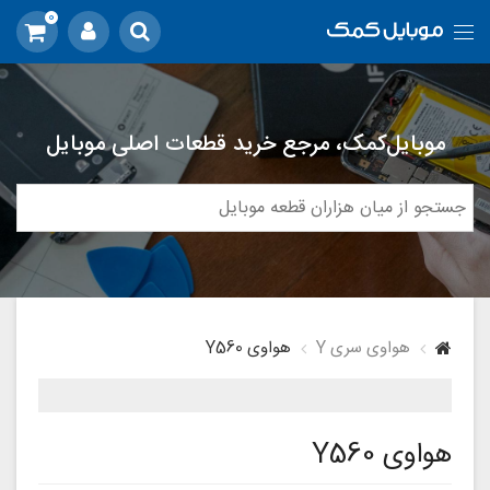
0
موبایل‌کمک، مرجع خرید قطعات اصلی موبایل
هواوی سری Y
هواوی Y560
هواوی Y560