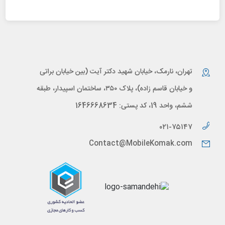
تهران، نارمک، خیابان شهید دکتر آیت (بین خیابان براتی
و خیابان قاسم زاده)، پلاک ۳۵۰، ساختمان اسپیدار، طبقه
ششم، واحد 19، کد پستی: 1646668634
۰۲۱-۷۵۱۴۷
Contact@MobileKomak.com