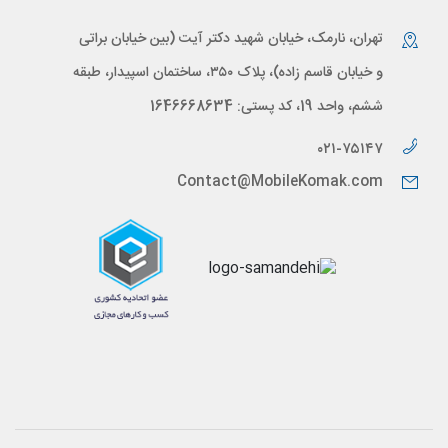
تهران، نارمک، خیابان شهید دکتر آیت (بین خیابان براتی
و خیابان قاسم زاده)، پلاک ۳۵۰، ساختمان اسپیدار، طبقه
ششم، واحد 19، کد پستی: 1646668634
۰۲۱-۷۵۱۴۷
Contact@MobileKomak.com