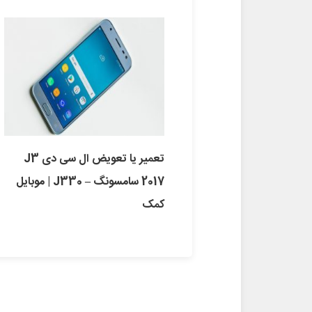
تعمیر یا تعویض ال سی دی J3
2017 سامسونگ – J330 | موبایل
کمک