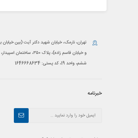
تهران، نارمک، خیابان شهید دکتر آیت (بین خیابان بر
و خیابان قاسم زاده)، پلاک ۳۵۰، ساختمان اس
ششم، واحد 19، کد پستی: 1646668634
خبرنامه