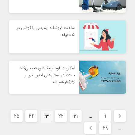
ساخت فروشگاه اینترنتی با گوشی در
۵ دقیقه
امکان دانلود اپلیکیشن «دیجی‌کالا
جت» در استورهای اندرویدی و
iOSفراهم شد
25
24
22
21
1
23
…
29
…