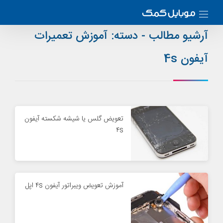
آرشیو مطالب - دسته:
آموزش تعمیرات
آیفون 4s
تعویض گلس یا شیشه شکسته آیفون
۴s
آموزش تعویض ویبراتور آیفون ۴s اپل