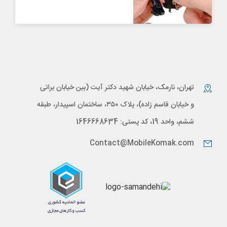
تهران، نارمک، خیابان شهید دکتر آیت (بین خیابان براتی
و خیابان قاسم زاده)، پلاک ۳۵۰، ساختمان اسپیدار، طبقه
ششم، واحد 19، کد پستی: 1646668634
Contact@MobileKomak.com