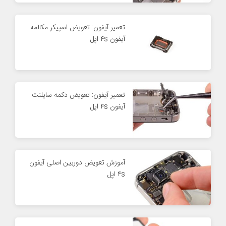
تعمیر آیفون: تعویض اسپیکر مکالمه
آیفون ۴s اپل
تعمیر آیفون: تعویض دکمه سایلنت
آیفون ۴s اپل
آموزش تعویض دوربین اصلی آیفون
۴s اپل